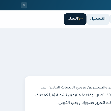
×
التسجيل
السلة
، والعملاء عن مزوّدي الخدمات الجادين. عدد
الاتصالات والمتابعين على الحساب أو الصفحة يُشكّل جزءاً مهماً من المصداقية المهنية — فالملف الذي يحمل شارة "+500 اتصال" وقاعدة متابعين نشطة يُقرأ كمحترف
الاتك لتعزيز حضورك وجذب الفرص.