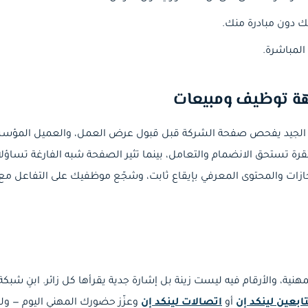
ك دون مبادرة منك.
المباشرة.
هة توظيف ومبيعات
ح الجيد يفحص صفحة الشركة قبل قبول عرض العمل، والعميل المؤسس
ة تستحق الانضمام والتعامل، بينما تثير الصفحة شبه الفارغة تساؤلا
إنجازات والمحتوى المعرفي بإيقاع ثابت، وشجّع موظفيك على التفاعل
نية، والأرقام فيه ليست زينة بل إشارة جدية يقرأها كل زائر. ابنِ شبكة
ابعين لينكد إن
أو
اتصالات لينكد إن
وعزّز حضورك المهني اليوم — ولح