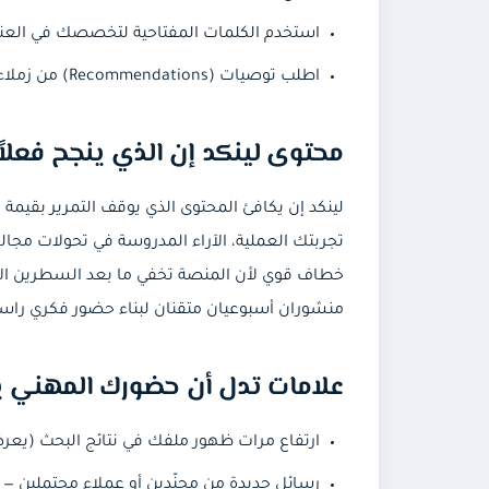
استخدم الكلمات المفتاحية لتخصصك في العنوا
اطلب توصيات (Recommendations) من زملاء سابقين، فهي تكمل مصداقية الأرقام بشهادات حقيقية.
محتوى لينكد إن الذي ينجح فعلاً
لينكد إن يكافئ المحتوى الذي يوقف التمرير بقيم
تجربتك العملية، الآراء المدروسة في تحولات مجا
خطاف قوي لأن المنصة تخفي ما بعد السطرين الأول
منشوران أسبوعيان متقنان لبناء حضور فكري راس
علامات تدل أن حضورك المهني ي
ارتفاع مرات ظهور ملفك في نتائج البحث (يعرضه
رسائل جديدة من مجنّدين أو عملاء محتملين —