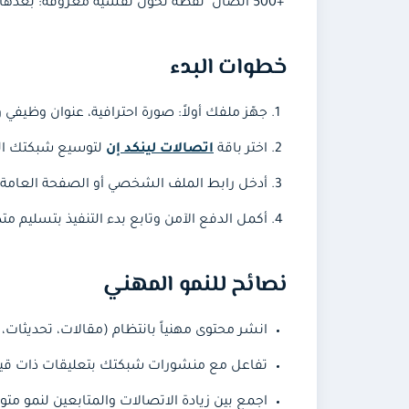
"+500 اتصال" نقطة تحول نفسية معروفة: بعدها يتوقف لينكد إن عن عرض الرقم الدقيق، ويكتسب ملفك مظهر المحترف المتصل جيداً بمجاله.
خطوات البدء
جهّز ملفك أولاً: صورة احترافية، عنوان وظيفي
اختر باقة
اتصالات لينكد إن
لتوسيع شبكتك المهنية وت
أدخل رابط الملف الشخصي أو الصفحة العامة — 
أكمل الدفع الآمن وتابع بدء التنفيذ بتسليم م
نصائح للنمو المهني
انشر محتوى مهنياً بانتظام (مقالات، تحديثات
تفاعل مع منشورات شبكتك بتعليقات ذات قي
اجمع بين زيادة الاتصالات والمتابعين لنمو متو