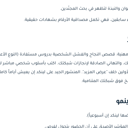
ن والنبذة لتظهر في بحث المجنّدين.
ة مهنية: قصص النجاح والفشل الشخصية بدروس مستفادة (النوع الأعلى 
لك، والتهاني الصادقة لإنجازات شبكتك. اكتب بأسلوب شخصي مباشر لا 
ين خلف "عرض المزيد". المنشور الجيد على لينكد إن يعيش أياماً كام
خ فوق شبكتك المتنامية.
نمو
ا لينكد إن أسبوعياً).
 المؤشر الأصدق على أن الحضور يتحول لفرص.