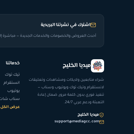
اشترك في نشرتنا البريدية
أحدث العروض والخصومات والخدمات الجديدة — مباشرة إلى
خدماتنا
ميديا الخليج
تيك توك
شراء متابعين ولايكات ومشاهدات وتعليقات
انستقرام
لانستقرام وتيك توك ويوتيوب وسناب —
يوتيوب
تنفيذ فوري بدون كلمة مرور، ضمان إعادة
سناب شات
التعبئة ودعم عربي 24/7.
عرض الكل
ميديا الخليج
support@mediagcc.com