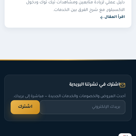
دليل عملي لزيادة متابعين ومشاهدات تيك توك ودخول
الاكسبلور، مع شرح الفرق بين الخدمات.
اقرأ المقال
— رشق متابعين ومشاهدات تيك توك: الدليل الكامل
اشترك في نشرتنا البريدية
أحدث العروض والخصومات والخدمات الجديدة — مباشرة إلى بريدك.
اشترك