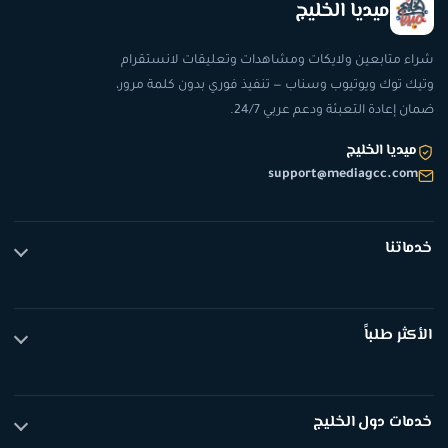
ميديا الخليج
شراء متابعين ولايكات ومشاهدات وتعليقات لانستقرام
وتيك توك ويوتيوب وسناب — تنفيذ فوري بدون كلمة مرور،
ضمان إعادة التعبئة ودعم عربي 24/7.
ميديا الخليج
support@mediagcc.com
خدماتنا
تيك توك
انستقرام
الأكثر طلباً
يوتيوب
سناب شات
متابعين تيك توك
عرض الكل
لايكات تيك توك
خدمات دول الخليج
مشاهدات تيك توك