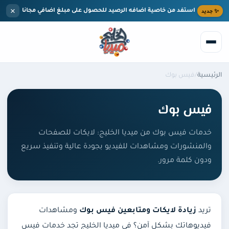
خطى إلى المحتوى الرئيسي
×
✨ جديد
استفد من خاصية اضافه الرصيد للحصول على مبلغ اضافي مجانا
الرئيسية
/
فيس بوك
بحث
فيس بوك
الرئيسية
خدمات فيس بوك من ميديا الخليج: لايكات للصفحات
الخدمات
والمنشورات ومشاهدات للفيديو بجودة عالية وتنفيذ سريع
ودون كلمة مرور.
تيك توك
المدونة
مركز المساعدة
انستقرام
تريد
زيادة لايكات ومتابعين فيس بوك
ومشاهدات
من نحن
يوتيوب
فيديوهاتك بشكل آمن؟ في ميديا الخليج تجد خدمات فيس