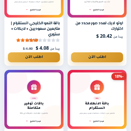
اوتو لايك لعدد صور محدد من
باقة النمو الخليجي انستقرام |
اختيارك
متابعين سعوديين + لايكات +
20.42 $
ستوري
يبدأ من
5.0 (1)
4.08 $
4.90 $
يبدأ من
اطلب الآن
اطلب الآن
-18%