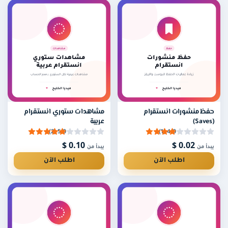
حفظ منشورات انستقرام
مشاهدات ستوري انستقرام
(Saves)
عربية
5.0 (2)
4.0 (1)
0.10 $
0.02 $
يبدأ من
يبدأ من
اطلب الآن
اطلب الآن