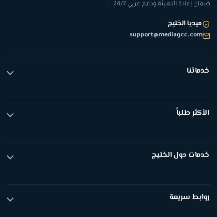
ضمان إعادة التعبئة ودعم عربي 24/7.
ميديا الخليج
support@mediagcc.com
خدماتنا
تيك توك
انستقرام
الأكثر طلباً
يوتيوب
سناب شات
متابعين تيك توك
عرض الكل
لايكات تيك توك
خدمات دول الخليج
مشاهدات تيك توك
متابعين انستقرام
متابعين انستقرام السعودية
عرض الكل
متابعين انستقرام الكويت
روابط سريعة
متابعين انستقرام الإمارات
متابعين انستقرام قطر