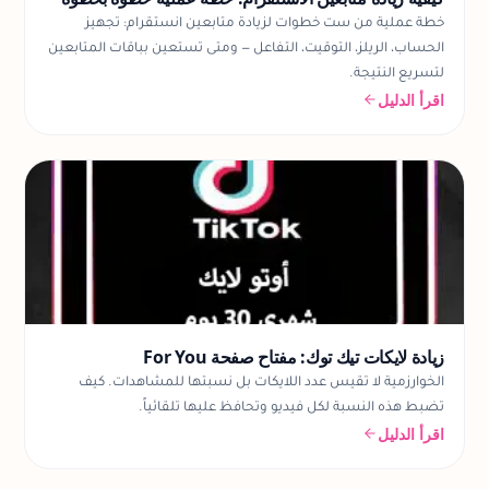
كيفية زيادة متابعين الانستقرام: خطة عملية خطوة بخطوة
خطة عملية من ست خطوات لزيادة متابعين انستقرام: تجهيز
الحساب، الريلز، التوقيت، التفاعل — ومتى تستعين بباقات المتابعين
لتسريع النتيجة.
اقرأ الدليل
زيادة لايكات تيك توك: مفتاح صفحة For You
الخوارزمية لا تقيس عدد اللايكات بل نسبتها للمشاهدات. كيف
تضبط هذه النسبة لكل فيديو وتحافظ عليها تلقائياً.
اقرأ الدليل