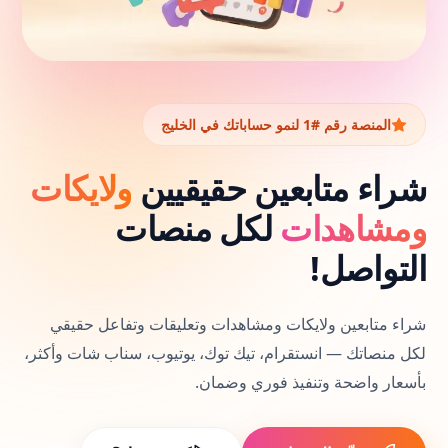
يوتيوب
سناب شات
تويتر (X)
المنصة رقم #1 لنمو حساباتك في الخليج
فيس بوك
شراء متابعين حقيقيين
ولايكات
ومشاهدات
لكل منصات
ثريدز
التواصل!
تيليجرام
شراء متابعين ولايكات ومشاهدات وتعليقات وتفاعل حقيقي
ديسكورد
لكل منصاتك — انستقرام، تيك توك، يوتيوب، سناب شات وأكثر،
بأسعار واضحة وتنفيذ فوري وضمان.
الخدمات الشهرية