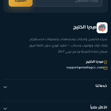
اشترك
ميديا الخليج
شراء متابعين ولايكات ومشاهدات وتعليقات لانستقرام
وتيك توك ويوتيوب وسناب — تنفيذ فوري بدون كلمة مرور،
ضمان إعادة التعبئة ودعم عربي 24/7.
ميديا الخليج
support@mediagcc.com
خدماتنا
تيك توك
انستقرام