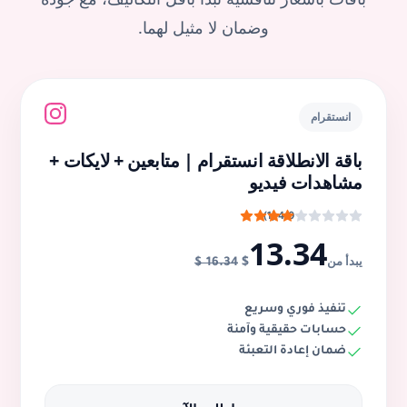
باقات بأسعار تنافسية تبدأ بأقل التكاليف، مع جودة
وضمان لا مثيل لهما.
انستقرام
باقة الانطلاقة انستقرام | متابعين + لايكات +
مشاهدات فيديو
4.0 (1)
13.34
$
يبدأ من
16.34 $
تنفيذ فوري وسريع
حسابات حقيقية وآمنة
ضمان إعادة التعبئة