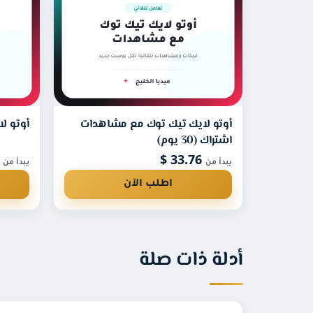
أوتو لايك تيك توك مع مشاهدات
أوتو لاي
اشتراك (30 يوم)
.46 $
33.76 $
يبدأ من
يبدأ من
اطلب الآن
أدلة ذات صلة