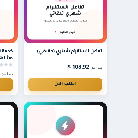
بعد تفعيل الاشتراك يصل التفاعل من لايكات أو م
هل أرسل رابط كل منشور يدوياً؟
لا، يلتقط النظام منشوراتك الجديدة تلقائياً خلال
ماذا يحدث عند انتهاء الاشتراك؟
تفاعل انستقرام شهري (حقيقي)
خدمة ا
مشاهد
يتوقف التفاعل التلقائي عند انتهاء المدة، ويمكنك 
108.92 $
يبدأ من
.40 $
يبدأ من
اطلب الآن