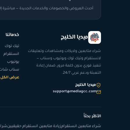
أحدث العروض والخصومات والخدمات الجديدة — مباشرة إلى
خدماتنا
ميديا الخليج
تيك توك
شراء متابعين ولايكات ومشاهدات وتعليقات
انستقرام
لانستقرام وتيك توك ويوتيوب وسناب —
يوتيوب
تنفيذ فوري بدون كلمة مرور، ضمان إعادة
سناب شات
التعبئة ودعم عربي 24/7.
عرض الكل
ميديا الخليج
support@mediagcc.com
الأكثر بحثاً
شراء متابعين انستقرام
زيادة متابعين انستقرام حقيقيين
شراء