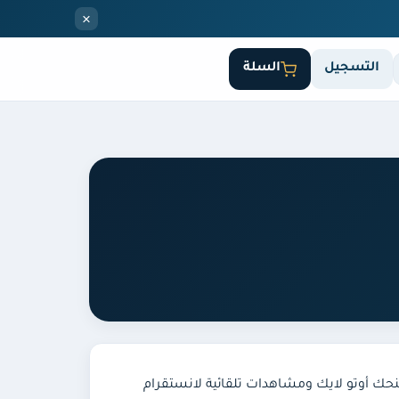
×
التسجيل
السلة
حك أوتو لايك ومشاهدات تلقائية لانستقرام