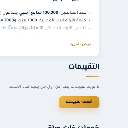
عدد المتابعين:
100,000 متابع أجنبي
يضافون إل
خدمة الأوتو لايك المجانية:
1000 لايك و2000 مشاهدة
تشمل الأوتو لايك حتى
10 منشورات يوميًا
طوال
بدء إرسال المتابعين: خلال
12 إلى 24 ساعة
، وت
عرض المزيد
المطلوب: وضع اسم الحساب في الخانة المخص
إمكانية
تجديد خدمة الأوتو لايك شهريًا
عند الر
التقييمات
شروط الخدمة
يرجى عدم تغيير اسم الحساب أثناء فترة الاشتراك
لا توجد تقييمات بعد. كن أول من يقيّم هذه الخدمة.
لا يمكننا دعم أي حساب طائفي أو عنصري أو جنس
هل المتابعون اشتراكهم شهري ف
أضف تقييمك
الخدمة بينما يبقى المتابعون معك.