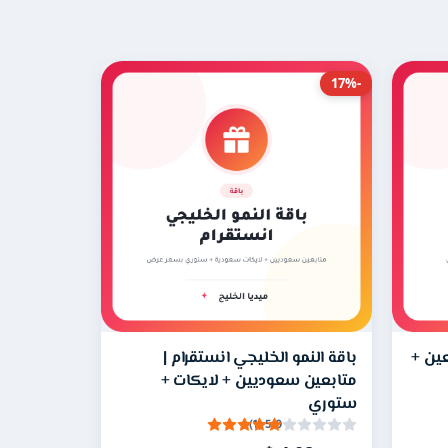
-17%
الأوتو لايك خدمة ترسل لايكات ومشاهدات لحسابك تلقائيًا، فبمجرد نشر أي منشور جديد يصله الإعجاب والمشاهدة دون أي تدخل منك، حتى 10 منشورات يوميًا لمدة شهر.
وز المدة المذكورة دون بدء التنفيذ يكفي التواصل مع فريق
ب عامًا، وعدم تغيير اسم المستخدم خلال فترة
عين +
باقة النمو الخليجي انستقرام |
متابعين سعوديين + لايكات +
ستوري
5.0 (1)