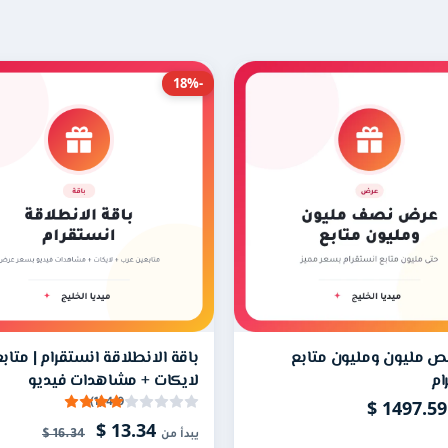
ا؟
-18%
 وفيديوهاتك في الهاشتاقات والإكسبلور ويمنح حسابك مظهرًا أقوى.
بي؟
2 ساعة بحسب ضغط الطلبات، ويكتمل تدريجيًا للحفاظ على أمان الحساب. في حال تجا
لطلب؟
وضع اسم الحساب المراد ترويجه في الخانة المخصصة له مع إبقاء الحسا
 مليون ومليون متابع
باقة الانطلاقة انستقرام | متاب
ام
لايكات + مشاهدات فيديو
14
4.0 (1)
13.34 $
16.34 $
يبدأ من