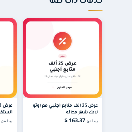
خدمات ذات صلة
ما هي خدمة الأوتو لايك وما فائدته
هذا التفاعل التلقائي يساعد على رفع ترتيب صورك
متى يبدأ إرسال المتابعين إلى حسا
يبدأ الإرسال خلال 12 إلى 4
الدعم لمتابعة طلبك ومساعدتك فورًا.
هل أحتاج إلى كلمة المرور لتنفيذ ا
لا، لا نطلب كلمة المرور إطلاقًا. كل ما يلزم هو 
عرض 25 الف متابع اجنبي مع اوتو
عرض نص
الاشتراك حتى لا تتوقف خدمة الأوتو لايك.
لايك شهر مجانه
انستقر
97.59 $
163.37 $
يبدأ من
يبدأ من