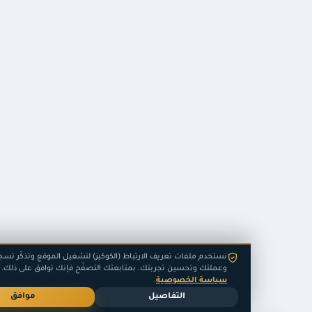
نستخدم ملفات تعريف الارتباط (الكوكيز) لتشغيل الموقع وتذكّر تسجيل دخول
وعملتك وتحسين تجربتك. بمتابعتك التصفّح فإنك توافق على ذلك. اطّلع على
سياسة الخصوصية
.
التفاصيل
موافق