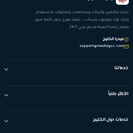
متابعين ولايكات ومشاهدات وتعليقات لانستقرام
توك ويوتيوب وسناب — تنفيذ فوري بدون كلمة مرور،
عادة التعبئة ودعم عربي 24/7.
يا الخليج
support@mediagcc.c
نا
وك
رام
ر طلباً
ب
 شات
ين تيك توك
الكل
ت تيك توك
ت دول الخليج
دات تيك توك
ين انستقرام
ين انستقرام السعودية