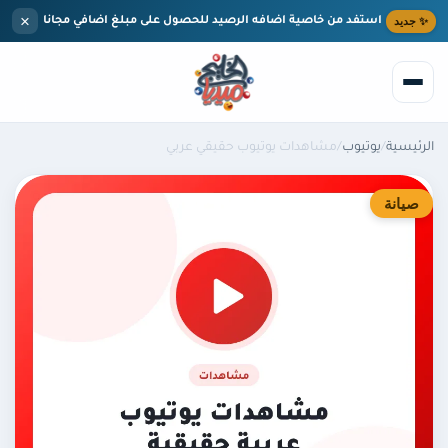
ى المحتوى الرئيسي
×
د
استفد من خاصية اضافه الرصيد للحصول على مبلغ اضافي مجانا
سية
/
يوتيوب
/
مشاهدات يوتيوب حقيقي عربي
بحث
نة
لرئيسية
لخدمات
تيك توك
لمدونة
ركز المساعدة
انستقرام
ن نحن
يوتيوب