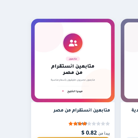
ة. ويُضاف باقي عناصر الباقة من أوتو لايك ومشاهدات
تقوم خدمة الأوتو لايك بإرسال لايكات ومشاهدات تلقائيًا لكل بوست جديد تنشره على حسابك لمدة شهر كامل، ويمكنك نشر حتى 10 بوستات يوميًا. كما يمكنك تجديد هذه
ا تحصل على بديل يناسب جمهورك دون الاستغناء
ية
متابعين انستقرام من مصر
4.0 (1)
0.82 $
يبدأ من