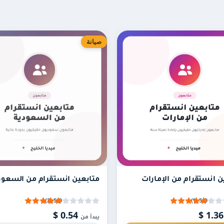
صيانة
بعين خلال 24 إلى 48 ساعة كحد أقصى من وقت الاشتراك، وجميع المتابعين من حسابات عربي
شهر.
باقة؟
توري تلقائية لمدة شهر من خلال الخانة المخصصة لذلك أعلاه. بهذ
ن انستقرام من الإمارات
متابعين انستقرام من السعود
5.0 (2)
5.0 (1)
0.54 $
1
يبدأ من