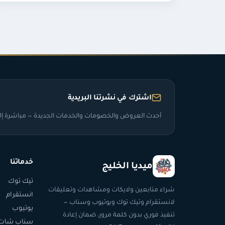
اشترك في نشرتنا البريدية
أحدث العروض والخصومات والخدمات الجديدة — مباشرة إلى
خدماتنا
ميديا الخليج
تيك توك
شراء متابعين ولايكات ومشاهدات وتعليقات
انستقرام
لانستقرام وتيك توك ويوتيوب وسناب —
يوتيوب
تنفيذ فوري بدون كلمة مرور، ضمان إعادة
سناب شات