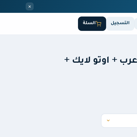
×
التسجيل
السلة
عرب + اوتو لايك +