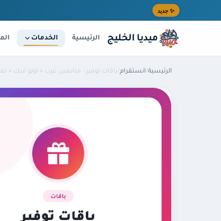
خطى إلى المحتوى الرئيسي
✨ جديد
ميديا الخليج
الخدمات
الرئيسية
الم
الرئيسية
/
انستقرام
/
باقات توفير - متابعين عرب + اوتو لايك + تع