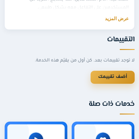
المستخدمين على التفاعل معه بشكل طبيعي.
عرض المزيد
تفاصيل خدمة لايكات البوستات
التقييمات
أقل كمية للطلب:
500 لايك
، والحد الأقصى يصل إلى
مليون لايك
.
بدء الإرسال: في
نفس اليوم
، وحتى 7 أيام كحد أقصى
لا توجد تقييمات بعد. كن أول من يقيّم هذه الخدمة.
حسب الكمية.
إمكانية اختيار جنسية المعجبين:
عرب أو أجانب
.
أضف تقييمك
المطلوب منك:
رابط البوست فقط
، بدون كلمة المرور.
عند الرغبة بأكثر من
10,000 لايك
يرجى التواصل معنا
لخدمتك بشكل أفضل.
خدمات ذات صلة
شروط الخدمة
لا ندعم الصفحات ذات المحتوى الطائفي أو العنصري أو
الجنسي.