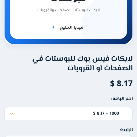
سناب شات
تويتر (X)
فيس بوك
لايكات فيس بوك للبوستات في
ثريدز
الصفحات او القروبات
8.17 $
تيليجرام
اختر الباقة:
الخدمات الشهرية
عروض
الرابط: