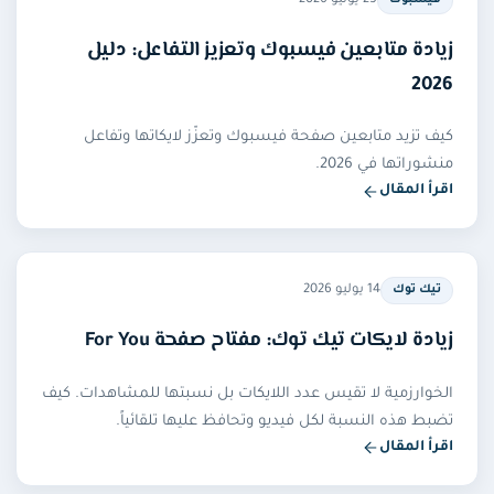
25 يونيو 2026
فيسبوك
نعم، تتيح لك الخدمة اختيار الفئة الجغرافية للمعجبين عند
إنشاء الطلب، إما عرب أو أجانب. المعجبون حقيقيون ويمكن
زيادة متابعين فيسبوك وتعزيز التفاعل: دليل
أن يتفاعلوا مع المنشور بحسب جودة المحتوى المقدم.
2026
هل اللايكات وحدها كافية لنجاح
كيف تزيد متابعين صفحة فيسبوك وتعزّز لايكاتها وتفاعل
منشوراتها في 2026.
المنشور؟
اقرأ المقال
اللايكات تعطي دفعة قوية للمنشور وترفع مصداقيته،
لكنها ليست بديلًا عن المحتوى الجيد. الأفضل استخدامها
لتسهيل وصول البوست إلى جمهور أوسع، مع التركيز دائمًا
14 يوليو 2026
تيك توك
على تقديم محتوى مميز يجذب التفاعل الحقيقي.
زيادة لايكات تيك توك: مفتاح صفحة For You
الخوارزمية لا تقيس عدد اللايكات بل نسبتها للمشاهدات. كيف
تضبط هذه النسبة لكل فيديو وتحافظ عليها تلقائياً.
اقرأ المقال