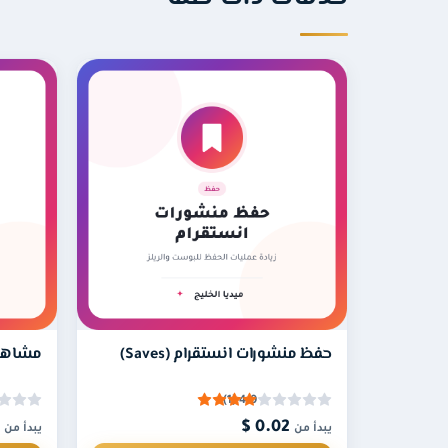
خدمات ذات صلة
كم يستغرق بدء تنفيذ المشاركات؟
المستهدف.
هل يجب أن يكون الحساب عامًا؟
قبل اكتمال الطلب الجاري.
حفظ منشورات انستقرام (Saves)
مشاهدا
4.0 (1)
0.10 $
0.02 $
يبدأ من
يبدأ من