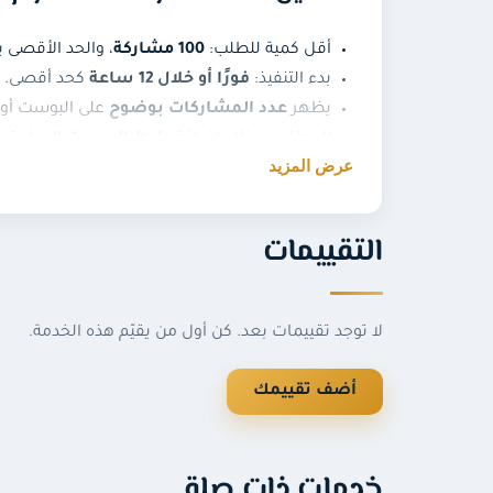
أقل كمية للطلب:
100 مشاركة
، والحد الأقصى 
بدء التنفيذ:
فورًا أو خلال 12 ساعة
كحد أقصى.
يظهر
عدد المشاركات بوضوح
على البوست أو ا
المطلوب منك: إضافة
رابط البوست
المراد تح
عرض المزيد
شروط الخدمة
التقييمات
يجب أن يكون الحساب والبوست
عامًا (Public)
.
يرجى عدم إنشاء طلب جديد لنفس الرابط قبل انت
لا ندعم الحسابات السياسية أو الإرهابية أو العن
لا توجد تقييمات بعد. كن أول من يقيّم هذه الخدمة.
ما فائدة زيادة مشاركات انستقرام؟
أضف تقييمك
المشاركات تساعد على نشر البوست أو الريل إلى عد
خوارزميات انستقرام، مما يرفع فرص ظهوره في ال