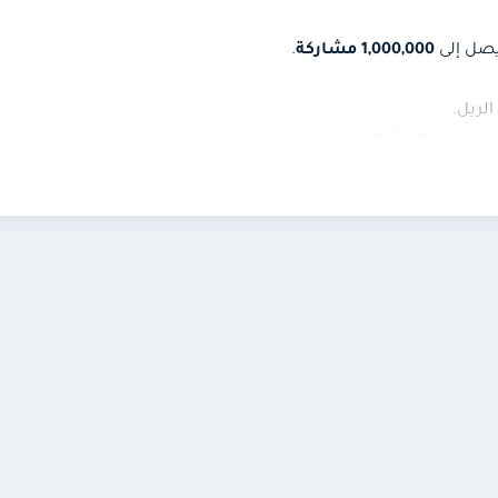
يصل إلى
1,000,000 مشاركة
.
لريل.
سينه في الخانة المخصصة.
هاء الطلب الحالي.
صرية أو الجنسية أو المخالفة للقوانين.
د أكبر من المستخدمين خارج دائرة متابعيك، وكلما زاد عددها زاد انت
استكشاف والمحتوى المقترح.