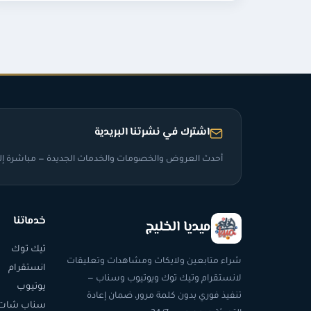
اشترك في نشرتنا البريدية
أحدث العروض والخصومات والخدمات الجديدة — مباشرة إلى
خدماتنا
ميديا الخليج
تيك توك
شراء متابعين ولايكات ومشاهدات وتعليقات
انستقرام
لانستقرام وتيك توك ويوتيوب وسناب —
يوتيوب
تنفيذ فوري بدون كلمة مرور، ضمان إعادة
سناب شات