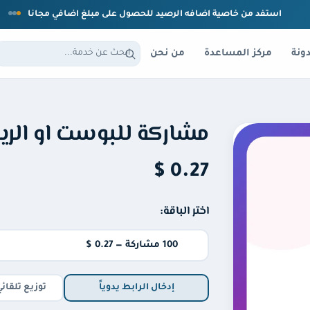
استفد من خاصية اضافه الرصيد للحصول على مبلغ اضافي مجانا
ونة
مركز المساعدة
من نحن
مشاركة للبوست او الري
0.27 $
اختر الباقة:
إدخال الرابط يدوياً
توزيع تلقائ