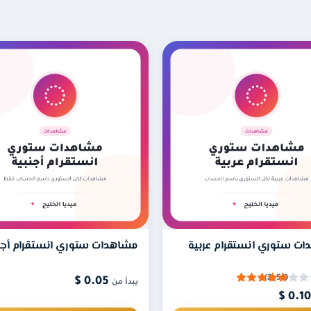
يبدأ تنفيذ الطلب فورًا في معظم الحالات، وقد يستغرق حتى 12 ساعة كحد أقصى للبدء. بعد
نعم، يشترط أن يكون كل من الحساب والبوست عامًا (Public) حتى تتمكن الخدمة من الوصول إ
ت ستوري انستقرام عربية
مشاهدات ستوري انستقرام أجن
5.0 (2)
0.05 $
يبدأ من