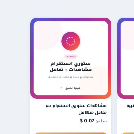
 ذلك تُضاف المشاركات إلى البوست أو الريل ويظهر عددها بوضوح على المنشور
لى المنشور وإضافة المشاركات إليه. كما يرجى عدم تكرار طلب نفس الرابط
بية
مشاهدات ستوري انستقرام مع
تفاعل متكامل
0.07 $
يبدأ من