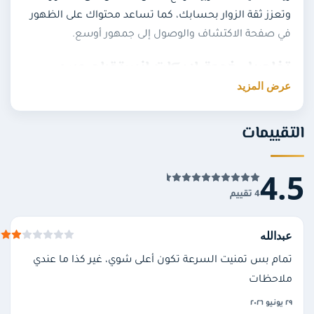
وتعزز ثقة الزوار بحسابك، كما تساعد محتواك على الظهور
في صفحة الاكتشاف والوصول إلى جمهور أوسع.
تفاصيل خدمة لايكات انستقرام عرب
عرض المزيد
أقل كمية:
100 لايك
— أعلى كمية:
15,000 لايك
.
سرعة الإرسال اليومية: من
1,000 إلى 2,000 لايك
.
تقييمات
بدء التنفيذ: فورًا أو خلال
12 ساعة
كحد أقصى عند وجود
ضغط.
4.
المطلوب منك:
رابط الصورة أو الفيديو
فقط، بدون
4 تقييم
كلمة المرور.
الخدمة مدعومة بـ
ضمان استرداد المال
في حال فشل
عبدالله
التنفيذ.
تمام بس تمنيت السرعة تكون أعلى شوي، غير كذا ما عندي
شروط الخدمة
ملاحظات
٢٩ يونيو ٢٠٢٦
يجب أن يكون الحساب
عامًا (Public)
وليس خاصًا.