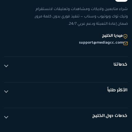
ء متابعين ولايكات ومشاهدات وتعليقات لانستقرام
ك توك ويوتيوب وسناب — تنفيذ فوري بدون كلمة مرور،
ن إعادة التعبئة ودعم عربي 24/7.
ميديا الخليج
support@mediagcc.com
ماتنا
 توك
تقرام
كثر طلباً
يوب
اب شات
بعين تيك توك
ض الكل
كات تيك توك
مات دول الخليج
اهدات تيك توك
بعين انستقرام
بعين انستقرام السعودية