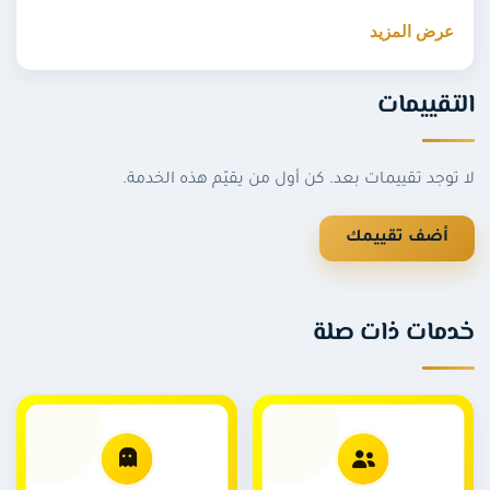
المطلوب اسم المستخدم فقط.
عرض المزيد
لماذا متابعون من عُمان؟
التقييمات
إن كان عملاؤك في مسقط وصلالة وبقية المدن العمانية،
فمتابعون محليون يجعلون حسابك الخيار الأقرب لهم
لا توجد تقييمات بعد. كن أول من يقيّم هذه الخدمة.
ويحسّنون وصول قصصك للجمهور العماني. ولمزيج خليجي
كامل اطّلع على
باقة المتابعين الخليجيين
.
أضف تقييمك
خطوات الطلب
اختر الباقة المناسبة من القائمة.
خدمات ذات صلة
أدخل اسم المستخدم واجعل الحساب عامًا.
أكمل الدفع وسيبدأ التنفيذ تلقائيًا.
أسئلة شائعة