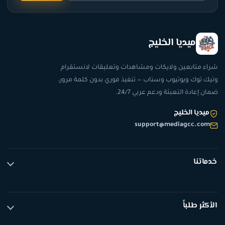
ميديا الخليج
شراء متابعين ولايكات ومشاهدات وتعليقات لانستقرام
وتيك توك ويوتيوب وسناب — تنفيذ فوري بدون كلمة مرور،
ضمان إعادة التعبئة ودعم عربي 24/7.
ميديا الخليج
support@mediagcc.com
خدماتنا
تيك توك
انستقرام
الأكثر طلباً
يوتيوب
سناب شات