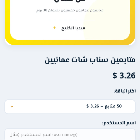
سناب شات
تويتر (X)
فيس بوك
متابعين سناب شات عمانيين
ثريدز
3.26 $
تيليجرام
اختر الباقة:
ديسكورد
الخدمات الشهرية
اسم المستخدم: