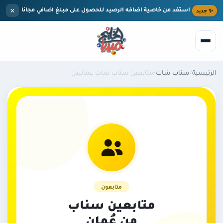
خطى إلى المحتوى الرئيسي
×
✨ جديد
استفد من خاصية اضافه الرصيد للحصول على مبلغ اضافي مجانا
الرئيسية
/
سناب شات
/
متابعين سناب شات عمانيين
بحث
الرئيسية
الخدمات
تيك توك
المدونة
مركز المساعدة
انستقرام
من نحن
يوتيوب