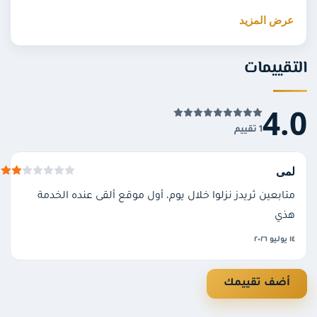
عرض المزيد
نوع الخدمة:
متابعين ثريدز
(Threads).
الكمية المتوفرة حالياً: حتى
10 آلاف متابع
، مع زيادة
العدد قريباً.
تقييمات
المطلوب:
رابط حساب ثريدز
الخاص بك، مثل
https://www.threads.net/@username.
4.
الحالة: الخدمة
متوفرة حالياً
.
1 تقييم
شروط الخدمة
لمى
يجب أن يكون الحساب
عاماً
ليتمكن الفريق من تنفيذ
متابعين ثريدز نزلوا خلال يوم، أول موقع ألقى عنده الخدمة
الطلب.
هذي
لا ندعم أي حساب سياسي أو عنصري أو معادٍ للأنظمة
١٤ يوليو ٢٠٢٦
والقوانين، ونلتزم بالضوابط والأخلاق العامة في تقديم
خدماتنا.
أضف تقييمك
كيف أطلب الخدمة؟