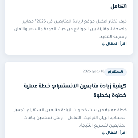
الكامل
كما نلتزم باحترام جميع الأنظمة والقوانين والضوابط العامة
عند تنفيذ الخدمة.
كيف تختار أفضل موقع لزيادة المتابعين في 2026؟ معايير
واضحة للمقارنة بين المواقع من حيث الجودة والسعر والأمان
وسرعة التنفيذ.
اقرأ المقال
18 يوليو 2026
انستقرام
كيفية زيادة متابعين الانستقرام: خطة عملية
خطوة بخطوة
خطة عملية من ست خطوات لزيادة متابعين انستقرام: تجهيز
الحساب، الريلز، التوقيت، التفاعل — ومتى تستعين بباقات
المتابعين لتسريع النتيجة.
اقرأ المقال