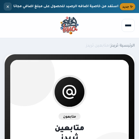
إلى المحتوى الرئيسي
×
جديد
استفد من خاصية اضافه الرصيد للحصول على مبلغ اضافي مجانا
ئيسية
/
ثريدز
/
متابعين ثريدز
بحث
الرئيسية
الخدمات
تيك توك
المدونة
مركز المساعدة
انستقرام
من نحن
يوتيوب