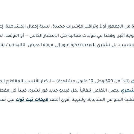
ة من الجمهور أولاً وتراقب مؤشرات محددة: نسبة إكمال المشاهدة، إع
ة أكبر، وهكذا في موجات متتالية حتى الانتشار الكامل — أو التوقف. 
ماً فحسب، بل تشتري للفيديو تذكرة عبور إلى موجة العرض التالية حيث ي
ك
(تبدأ من 500 وحتى 10 مليون مشاهدة) — الخيار الأنسب للم
لشهري
ليصل التفاعل تلقائياً لكل فيديو جديد فور نشره، فيبدأ كل مقط
نتظمة النمو عن المتذبذبة. ولنتيجة أقوى أضف
لايكات تيك توك
على نفس 