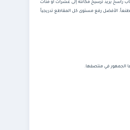
اب راسخ يريد ترسيخ مكانته إلى عشرات أو مئات
نعاً. الأفضل رفع مستوى كل المقاطع تدريجياً