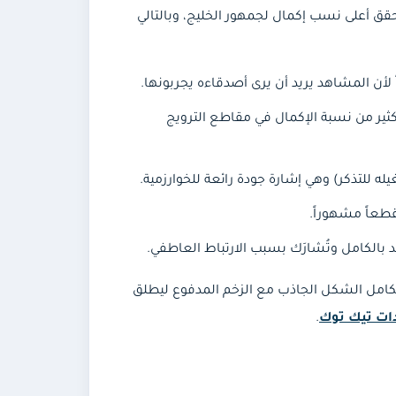
ق أعلى نسب إكمال لجمهور الخليج، وبالتالي
 لأن المشاهد يريد أن يرى أصدقاءه يجربونها.
نتيجة — أفضل بكثير من نسبة الإكمال في مقاطع الترويج
له للتذكر) وهي إشارة جودة رائعة للخوارزمية.
طعاً مشهوراً.
الكامل وتُشارَك بسبب الارتباط العاطفي.
تكامل الشكل الجاذب مع الزخم المدفوع ليطلق
دات تيك توك
.