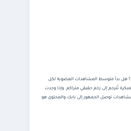
تفعت نسبة ظهور مقاطعك في For You ضمن تحليلات الحساب؟ هل بدأ متوسط المشاهدات العضوية لكل
كرة تُترجم إلى زخم حقيقي متراكم. وإذا وجدت
لمشاهدات توصل الجمهور إلى بابك والمحتوى هو