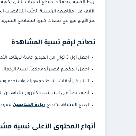
اربط الكمية بهدفك: مقطع لحساب ناشئ يكفيه بضعة
الآلاف على مقاطعه الرئيسية. تجنّب التناقضات
عبر الأوتو فيو مع دفعات كبيرة للمقاطع المميزة.
نصائح لرفع نسبة المشاهدة
اجعل أول 3 ثوانٍ من الفيديو جاذبة لإيقاف التمرير — سؤال، مشهد غير متوقع، أو وعد واضح بقيمة.
اجعل المقطع قصيراً ومحكماً: نسبة الإكمال أهم مؤشر، ومقطع 10 ثوانٍ مكتمل المشاهدة أفضل
انشر في أوقات نشاط جمهورك واستخدم وسوما
أضف نصاً على الشاشة، فكثيرون يشاهدون بل
اجمع المشاهدات مع
زيادة المتابعين
لنمو م
أنواع المحتوى الأعلى نسبة مشا