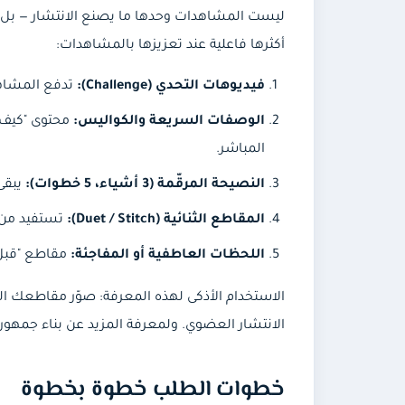
ليست المشاهدات وحدها ما يصنع الانتشار — بل ن
أكثرها فاعلية عند تعزيزها بالمشاهدات:
فيديوهات التحدي (Challenge):
تدفع المشاهد 
الوصفات السريعة والكواليس:
المباشر.
النصيحة المرقّمة (3 أشياء، 5 خطوات):
يبقى 
المقاطع الثنائية (Duet / Stitch):
تستفيد من ز
اللحظات العاطفية أو المفاجئة:
مقاطع "قبل 
الاستخدام الأذكى لهذه المعرفة: صوّر مقاطعك ا
الانتشار العضوي. ولمعرفة المزيد عن بناء جمهور
خطوات الطلب خطوة بخطوة