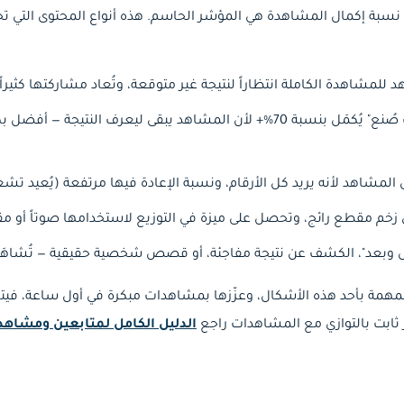
سبة إكمال المشاهدة هي المؤشر الحاسم. هذه أنواع المحتوى التي تحق
للمشاهدة الكاملة انتظاراً لنتيجة غير متوقعة، وتُعاد مشاركتها كثيراً
محتوى "كيف صُنع" يُكمَل بنسبة 70%+ لأن المشاهد يبقى ليعرف ال
المشاهد لأنه يريد كل الأرقام، ونسبة الإعادة فيها مرتفعة (يُعيد تشغي
خم مقطع رائج، وتحصل على ميزة في التوزيع لاستخدامها صوتاً أو مق
وبعد"، الكشف عن نتيجة مفاجئة، أو قصص شخصية حقيقية — تُشاهَد ب
لمهمة بأحد هذه الأشكال، وعزّزها بمشاهدات مبكرة في أول ساعة، في
 ثابت بالتوازي مع المشاهدات راجع
الدليل الكامل لمتابعين ومشاه