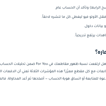
خ الرابط) وتأكد أن الحساب عام.
عّل الأوتو فيو ليغطي كل ما تنشره لاحقاً.
 بيانات دخول.
هدات يرتفع تدريجياً.
اره؟
راقب ما بعد المشاهدات لا المشاهدات نفسها: هل ار
بعات مع كل مقطع معزّز؟ هذه المؤشرات الثلاثة تعني أن الدفعات المب
دعوة للمتابعة أو اتساق هوية الحساب — أصلحها ثم أعد المحاولة، فا