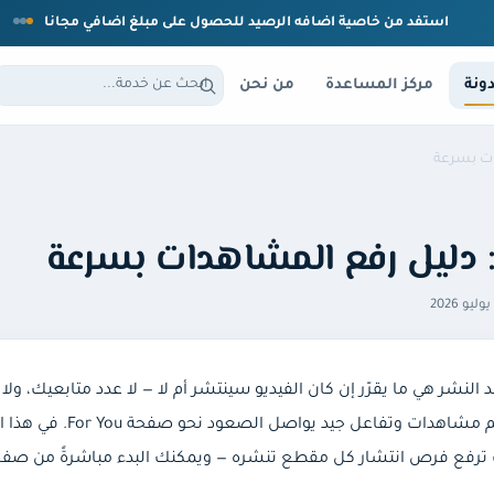
استفد من خاصية اضافه الرصيد للحصول على مبلغ اضافي مجانا
ونة
مركز المساعدة
من نحن
ات بسرعة
 دليل رفع المشاهدات بسرعة
نشر هي ما يقرّر إن كان الفيديو سينتشر أم لا — لا عدد متابعيك، ولا 
فرصة متساوية في اختبارها 
يف ترفع فرص انتشار كل مقطع تنشره — ويمكنك البدء مباشرةً من صف