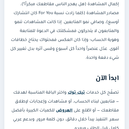
إكمال المشاهدة (هل يهجر الناس مقاطعك مبكراً؟)،
مصادر المشاهدة (كلما زادت نسبة For You كان انتشارك
أوسع)، وصافي نمو المتابعين. إذا كانت المشاهدات تنمو
والمتابعون لا يتحركون فمشكلتك في الدعوة للمتابعة
وهوية الحساب؛ وإذا كان العكس فمحتواك يحتاج خطافات
أقوى. عدّل عنصراً واحداً كل أسبوع وقس أثره بدل تغيير كل
شيء دفعة واحدة.
ابدأ الآن
تصفّح كل خدمات
تيك توك
واختر الباقة المناسبة لهدفك
— متابعين لبناء الحساب، أو مشاهدات وإعجابات لإطلاق
مقاطعك — أو اطّلع على
العروض
للكميات الكبيرة بأفضل
سعر. التنفيذ يبدأ خلال دقائق، دون كلمة مرور، وبدعم عربي
كامل قبل الطلب وبعده.