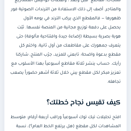
منتجات، مقاطع "قبل وبعد"، ولقطات كواليس المشاريع
والمتاجر. أضف إلى ذلك الاستفادة من الترندات الصوتية فور
ظهورها — فالمقطع الذي يركب الترند في يومه الأول
يحصل على دفعة توزيع مجانية من المنصة نفسها. ثبّت
هوية بصرية بسيطة (إضاءة جيدة وافتتاحية مألوفة) حتى
يتعرف جمهورك على مقاطعك من أول ثانية، واختم كل
مقطع بدعوة واضحة: تابعني للمزيد، جرّب المنتج، شاركنا
رأيك. حساب ينشر ثلاثة مقاطع أسبوعياً بهذا الأسلوب مع
تعزيز مبكر لكل مقطع يبني خلال ثلاثة أشهر حضوراً يصعب
تجاهله.
كيف تقيس نجاح خطتك؟
افتح تحليلات تيك توك أسبوعياً وراقب أربعة أرقام: متوسط
المشاهدات لكل مقطع (هل يرتفع الخط العام؟)، نسبة