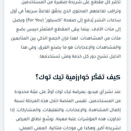
تختبر كل مقطع على شريحة صغيرة من المستخدمين
وتراقب تفاعلهم. المحتوى الذي يحقّق تفاعلاً سريعاً في أول
سناب شات
ساعات النشر يُدفع إلى صفحة "اكسبلور" (For You) ويصل
إلى مئات الآلاف، بينما يبقى المقطع المتعثر حبيس بضع
تويتر (X)
مئات من المشاهدات. لهذا فإن الجمع الذكي بين المتابعين
فيس بوك
والمشاهدات والإعجابات هو ما يصنع الفرق، وفي هذا
الدليل نشرح دور كل خدمة ومتى تستخدمها.
ثريدز
كيف تفكّر خوارزمية تيك توك؟
تيليجرام
عند نشر أي فيديو، يعرضه تيك توك أولاً على عيّنة محدودة
ديسكورد
من المستخدمين. تقيس المنصة خلال هذه المرحلة نسبة
إكمال المشاهدة، والإعجابات، والتعليقات، والمشاركات. إذا
الخدمات الشهرية
تجاوزت هذه المؤشرات عتبة معينة، يوسَّع نطاق العرض
لشريحة أكبر، وهكذا في موجات متتالية. المعنى العملي: