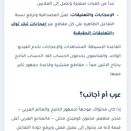
تبدأ من كميات صغيرة وتصل إلى الملايين.
الإعجابات والتعليقات:
تعزّز المصداقية وترفع نسبة
التفاعل الظاهرة على كل مقطع عبر
إعجابات تيك توك
و
التعليقات الحقيقية
.
القاعدة البسيطة: المشاهدات والإعجابات تخدم الفيديو
الواحد، والمتابعون يخدمون الحساب كله. الحساب الناجح
يحتاج الاثنين معاً — مقاطع منتشرة وقاعدة جمهور تكبر
معها.
عرب أم أجانب؟
إذا كان محتواك موجهاً لجمهور الخليج والعالم العربي —
متجر، مطعم، محتوى كوميدي محلي — فالمتابع العربي أعلى
قيمة لأنه قد يتحول إلى عميل فعلي ويرفع جودة التفاعل