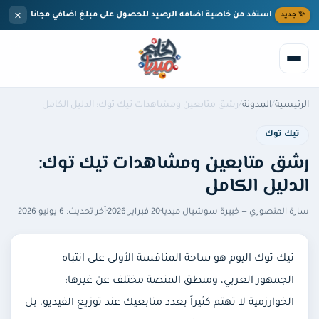
خطى إلى المحتوى الرئيسي
×
استفد من خاصية اضافه الرصيد للحصول على مبلغ اضافي مجانا
✨ جديد
الرئيسية
/
المدونة
/
رشق متابعين ومشاهدات تيك توك: الدليل الكامل
بحث
تيك توك
رشق متابعين ومشاهدات تيك توك:
الرئيسية
الدليل الكامل
الخدمات
سارة المنصوري
— خبيرة سوشيال ميديا
·
20 فبراير 2026
·
آخر تحديث:
6 يوليو 2026
تيك توك
المدونة
تيك توك اليوم هو ساحة المنافسة الأولى على انتباه
مركز المساعدة
انستقرام
الجمهور العربي، ومنطق المنصة مختلف عن غيرها:
الخوارزمية لا تهتم كثيراً بعدد متابعيك عند توزيع الفيديو، بل
من نحن
يوتيوب