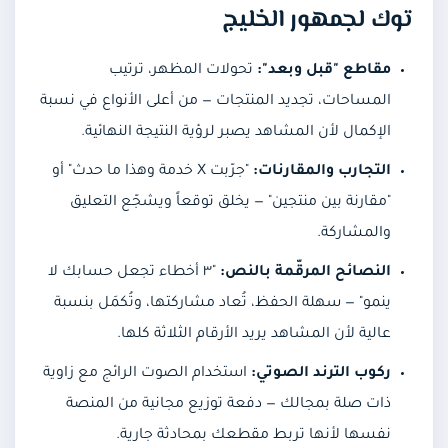
توك لجمهور الخليج
مقاطع "قبل وبعد":
تحولات المظهر، ترتيب
المساحات، تجديد المنتجات — من أعلى الأنواع في نسبة
الإكمال لأن المشاهد يصبر لرؤية النتيجة النهائية.
التجارب والمقارنات:
"جرّبت X خدمة وهذا ما حدث" أو
"مقارنة بين منتجين" — يخلق توقعاً ويشجّع التعليق
والمشاركة.
النصائح المرقّمة بالنص:
"٣ أخطاء تجعل حسابك لا
ينمو" — سهلة الحفظ، تُعاد مشاركتها، وتُكمَل بنسبة
عالية لأن المشاهد يريد الأرقام الثلاثة كلها.
ركوب الترند الصوتي:
استخدام الصوت الرائج مع زاوية
ذات صلة بمجالك — دفعة توزيع مجانية من المنصة
نفسها لأنها تربط مقطعك بمحادثة جارية.