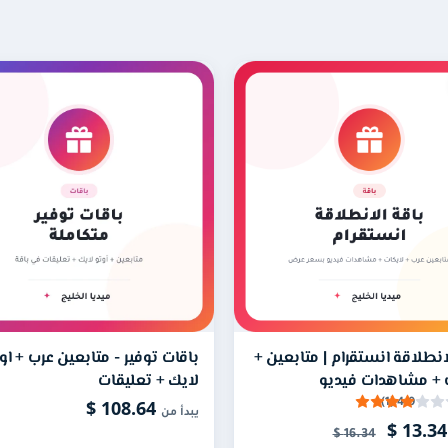
ة إضافية منك.
مرة واحدة مقابل عدد محدد من الصور واللايكات، وهي مناسبة لمن لا يرغب 
محفوظًا لك سواء نشرت الصور اليوم أو بعد أسبوع أو بعد شهر، وتستمر
انطلاقة انستقرام | متابعين +
باقات توفير - متابعين عرب + او
طلب كلمة المرور إطلاقًا، مع ضرورة أن يكون الحساب عامًا حتى يتمك
 + مشاهدات فيديو
لايك + تعليقات
108.64 $
4.0 (1)
يبدأ من
13.34 $
16.34 $