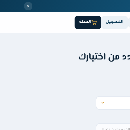
×
التسجيل
السلة
د من اختيارك