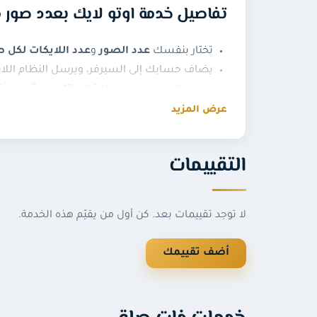
تفاصيل خدمة اوتو لايك بعدد صور 
تختار بنفسك
عدد الصور
و
عدد اللايكات لكل 
يضاف حسابك إلى السيرفر، ويرسل النظام اللايكات
تفعيل الخدمة خلال
ساعة إلى 12 ساعة
كحد أق
عرض المزيد
لا يوجد وقت لانتهاء الخدمة
: يمكنك نشر الصور
للصور القديمة: ترسل اللايكات بشكل عكسي من الأحدث إلى الأقد
المطلوب:
اسم المستخدم فقط
بدون كلمة الم
التقييمات
يجب أن يكون الحساب
عامًا (Public)
وليس خاصً
شروط الخدمة
لا توجد تقييمات بعد. كن أول من يقيّم هذه الخدمة.
لا ندعم الحسابات السياسية أو الإرهابية أو العن
أضف تقييمك
كيف تعمل خدمة الأوتو لايك لعدد
بعد تفعيل الخدمة يُربط حسابك بسيرفرنا، وكلما ن