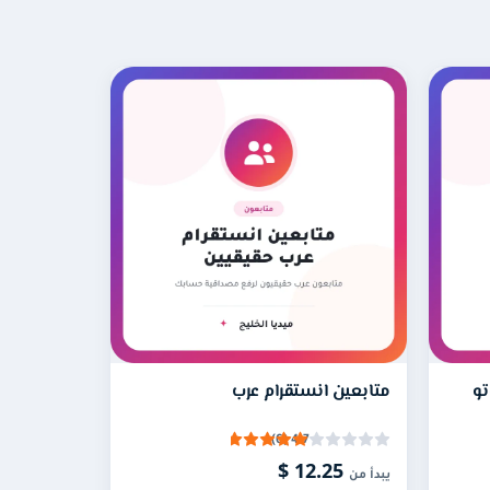
بالالتزام الشهري ويريد تفاعلًا تلقائيًا لعدد
 اللايكات في الوصول حتى يكتمل العدد المتفق
تو
متابعين انستقرام عرب
ن النظام من رصد المنشورات الجديدة وإرسال
4.7 (6)
12.25 $
يبدأ من