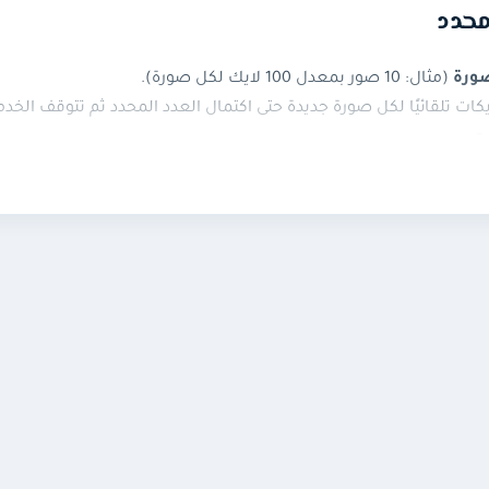
محدد
صورة
(مثال: 10 صور بمعدل 100 لايك لكل صورة).
 تلقائيًا لكل صورة جديدة حتى اكتمال العدد المحدد ثم تتوقف الخدمة ت
صى.
 اليوم أو بعد أسبوع أو بعد شهر.
م حتى انتهاء العدد (مثال: 200 لايك لعدد 50 صورة قديمة).
رور.
ا.
صرية أو الجنسية أو المخالفة للقوانين.
 صور محدد؟
شرت صورة جديدة يرسل النظام لها عدد اللايكات الذي حددته تلقائيًا