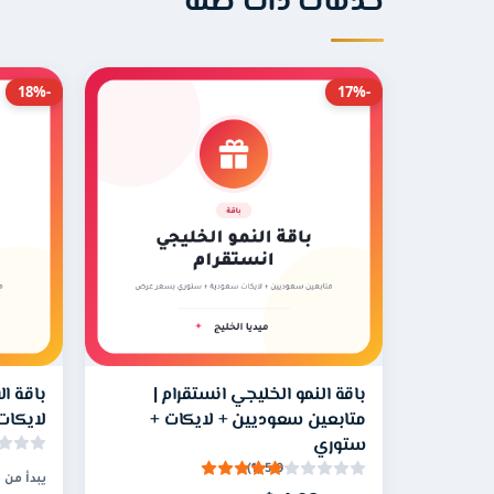
خدمات ذات صلة
المتفق عليه ثم يتوقف من تلقاء نفسه دون أي خطو
هل أحتاج إلى اشتراك شهري؟
-18%
-17%
لا، هذه الخدمة بلا اشتراك شهري نهائيًا. أنت تدفع 
معين من المنشورات فقط.
متى تنتهي صلاحية الخدمة؟
لا توجد مدة انتهاء للخدمة، فالعدد المحدد يبقى 
عليه بالكامل.
هل يلزم إدخال كلمة المرور؟
باقة النمو الخليجي انستقرام |
باقة ال
لا، نحتاج فقط إلى اسم المستخدم الخاص بك ولا ن
متابعين سعوديين + لايكات +
لايكات
ستوري
اللايكات إليها.
5.0 (1)
يبدأ من