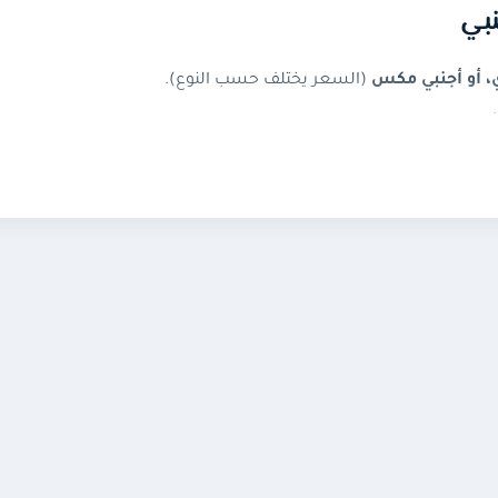
نبي
، أو أجنبي مكس
(السعر يختلف حسب النوع).
.
ط،
بدون كلمة المرور
.
ا.
نتهاء الطلب الحالي.
لنفس الحساب.
صرية أو الجنسية أو المخالفة للقوانين.