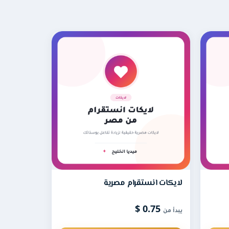
رص التفاعل والمبيعات بشكل غير مباشر، كما
يبدأ الإرسال فورًا أو خلال 24 ساعة كحد أقصى، ويُوصَّل المتابعون تدريجيًا حسب الكمية بسرعة يومية من 10,000 إلى 20,000 متابع، وقد تستغرق العملية من 2 إلى 6 أيام
نقدّم حسابات بجودة عالية وشبه حقيقية، ولأن الحسابات الوهمية ذات الصور الفارغة قد يحذفها انستقرام بسرعة فإننا نوفّر ضمان تعويض لأي نقص لمدة 60 يومًا
لايكات انستقرام مصرية
0.75 $
يبدأ من