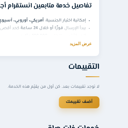
تفاصيل خدمة متابعين انستقرام أج
إمكانية اختيار الجنسية:
أمريكي، أوروبي، آسيوي
يبدأ الإرسال
فورًا أو خلال 24 ساعة
كحد أقصى.
الحد الأقصى للطلب:
100,000 متابع
.
عرض المزيد
السرعة اليومية: من
10,000 إلى 20,000 متابع
.
مدة التوصيل عادة من
2 إلى 6 أيام
حسب الكمية
المطلوب: رابط الحساب أو اسم المستخدم فق
التقييمات
تعويض أي نقص
في المتابعين لمدة
60 يومًا
.
يجب أن يكون الحساب
عامًا (Public)
وليس خاصً
شروط الخدمة
لا توجد تقييمات بعد. كن أول من يقيّم هذه الخدمة.
أضف تقييمك
يرجى عدم إنشاء طلب جديد لنفس الحساب قبل ا
يُمنع استخدام أكثر من موقع في نفس الوقت 
لا نقبل الحسابات السياسية أو الإرهابية أو العن