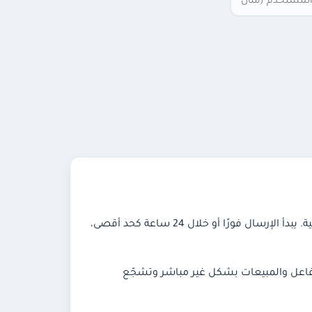
تضيف إلى حسابك متابعين أجانب بجودة عالية مع إمكانية اختيار الجنسية. يبدأ الإرسال فورًا أو خلال 24 ساعة كحد أقصى،
لتفاعل والمبيعات بشكل غير مباشر وتشجّع