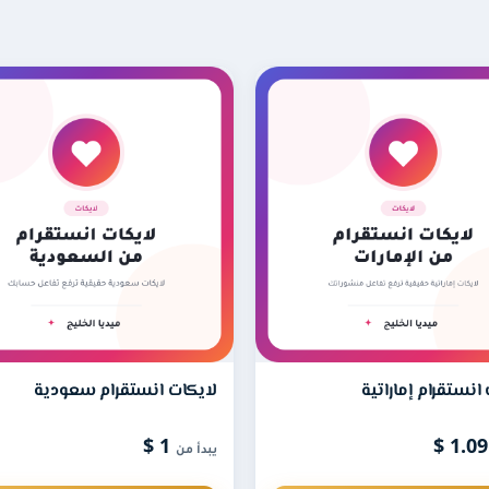
ام أجنبي؟
ء المحتملين بحسابك، فتظهر بمظهر احترافي يرفع المصداقية ويحسّن ف
ك ومتابعتك.
ام.
 ضمان؟
انستقرام إماراتية
لايكات انستقرام سعودية
1 $
1
يبدأ من