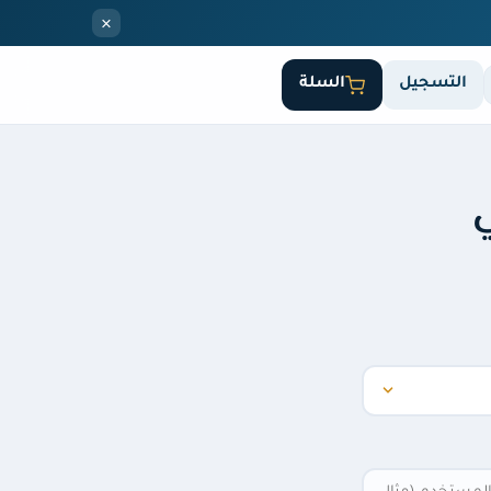
×
التسجيل
السلة
ي