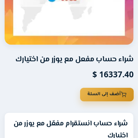
سناب شات
تويتر (X)
فيس بوك
شراء حساب مفعل مع يوزر من اختيارك
ثريدز
16337.40 $
تيليجرام
أضف إلى السلة
الخدمات الشهرية
عروض
شراء حساب انستقرام مفعّل مع يوزر من
اختيارك