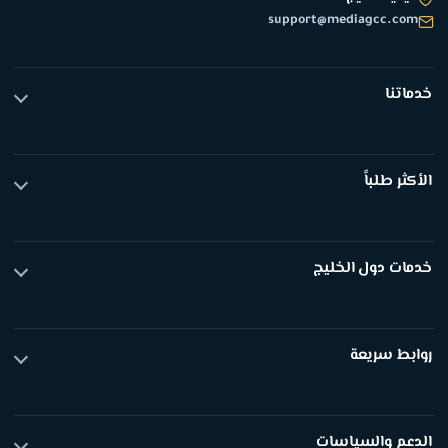
support@mediagcc.com
خدماتنا
تيك توك
انستقرام
الأكثر طلباً
يوتيوب
سناب شات
متابعين تيك توك
عرض الكل
لايكات تيك توك
خدمات دول الخليج
مشاهدات تيك توك
متابعين انستقرام
متابعين انستقرام السعودية
عرض الكل
متابعين انستقرام الكويت
روابط سريعة
متابعين انستقرام الإمارات
متابعين انستقرام قطر
الرئيسية
عرض الكل
كل الخدمات
الدعم والسياسات