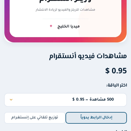
سناب شات
تويتر (X)
فيس بوك
مشاهدات فيديو أنستقرام
ثريدز
0.95 $
تيليجرام
اختر الباقة:
الخدمات الشهرية
عروض
إدخال الرابط يدوياً
توزيع تلقائي على إنستغرام