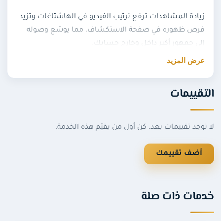
زيادة المشاهدات ترفع ترتيب الفيديو في الهاشتاغات وتزيد
فرص ظهوره في صفحة الاستكشاف، مما يوسّع وصوله
إلى جمهور أكبر داخل وخارج حسابك.
عرض المزيد
تفاصيل خدمة مشاهدات انستقرام
التقييمات
أقل كمية للطلب:
1,000 مشاهدة
، والحد الأقصى يصل
إلى
100,000,000 مشاهدة
.
تعمل المشاهدات على جميع الفيديوهات:
ريلز أو فيديو
لا توجد تقييمات بعد. كن أول من يقيّم هذه الخدمة.
عادي
.
المطلوب منك:
رابط الفيديو
المراد ترويجه.
أضف تقييمك
لا يمكن تقسيم المشاهدات على أكثر من رابط واحد.
شروط الخدمة
خدمات ذات صلة
يجب أن يكون الفيديو والحساب
عامًا (Public)
وليس