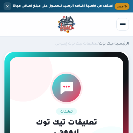
إلى المحتوى الرئيسي
×
جديد
استفد من خاصية اضافه الرصيد للحصول على مبلغ اضافي مجانا
ئيسية
/
تيك توك
/
تعليقات تيك توك إيموجي
بحث
الرئيسية
الخدمات
تيك توك
المدونة
مركز المساعدة
انستقرام
من نحن
يوتيوب