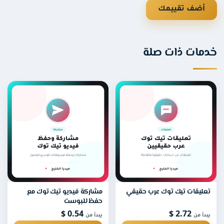
تناسب موضوع الفيديو.
أضف تقييمك
هل يمكنني الحصول على كميات كبيرة؟
نعم، تتوفّر باقات تصل حتى ١٠٠ ألف تعليق إيموجي، ويمكن
مات ذات صلة
توزيعها على عدة فيديوهات.
عليقات تيك توك عرب حقيقي
مشاركة فيديو تيك توك مع
حفظ للبوست
0.54 $
2.72 $
بدأ من
يبدأ من