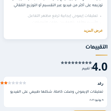
توزيعه على أكثر من فيديو عبر التقسيم أو التوزيع التلقائي.
تعليقات إيموجي إيجابية ترفع مظهر التفاعل.
الأسرع والأقل تكلفة بين باقات التعليقات.
عرض المزيد
كميات مرنة من ٥ وحتى ١٠٠ ألف تعليق.
توزيع على عدة فيديوهات بتنفيذ سريع بدون كلمة مرور.
تقييمات
لتنفيذ طلبك، أدخل رابط الفيديو على تيك توك (أو استخدم
خيار التوزيع التلقائي لتوزيع الكمية على أحدث فيديوهاتك)،
واختر الباقة المناسبة، ويبدأ التنفيذ تلقائياً بعد الدفع دون
4.
الحاجة إلى كلمة المرور.
1 تقييم
ما الفرق بين تعليقات الإيموجي والتعليقات
رغد
المكتوبة؟
تعليقات الإيموجي وصلت كاملة، شكلها طبيعي على الفيديو
تعليقات الإيموجي رموز تعبيرية سريعة واقتصادية لرفع رقم
٩ يونيو ٢٠٢٦
التفاعل، بينما التعليقات المرتبطة بالمحتوى كلمات مكتوبة